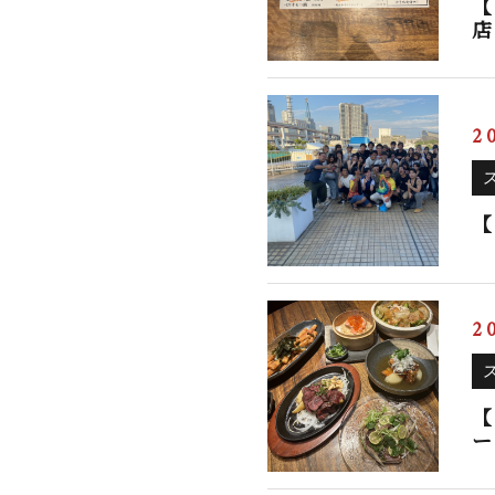
【
店
2
【
2
【
ー