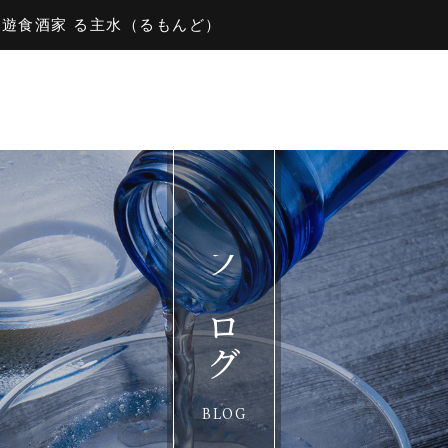
e 3遊食酒家 る主水（るもんど）
ブログ
BLOG