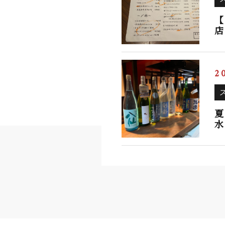
【
店
2
夏
水