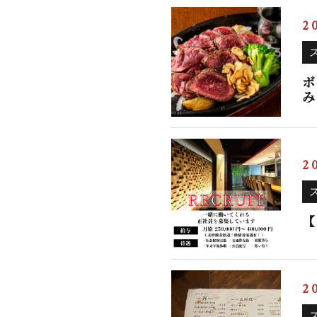
2
ボ
み
2
【
2