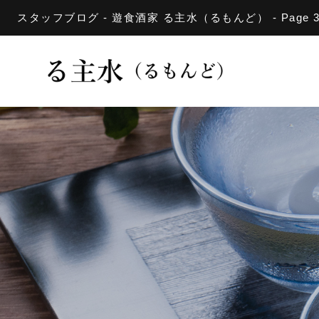
スタッフブログ - 遊食酒家 る主水（るもんど） - Pag