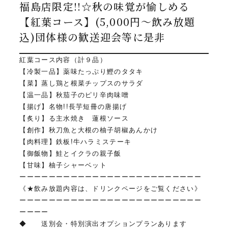
福島店限定!!☆秋の味覚が愉しめる
【紅葉コース】(5,000円～飲み放題
込)団体様の歓送迎会等に是非
紅葉コース内容（計９品）
【冷製一品】薬味たっぷり鰹のタタキ
【菜】蒸し鶏と根菜チップスのサラダ
【温一品】秋茄子のピリ辛肉味噌
【揚げ】名物!!長芋短冊の唐揚げ
【炙り】る主水焼き 蓮根ソース
【創作】秋刀魚と大根の柚子胡椒あんかけ
【肉料理】鉄板!牛ハラミステーキ
【御飯物】鮭とイクラの親子飯
【甘味】柚子シャーベット
ーーーーーーーーーーーーーーーーーーーーーーーーー
《★飲み放題内容は、ドリンクページをご覧ください》
ーーーーーーーーーーーーーーーーーーーーーーーーー
ーーーー
◆ 送別会・特別演出オプションプランあります