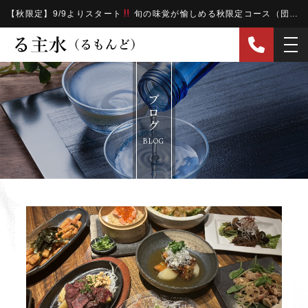
【秋限定】9/9よりスタート
旬の味覚が愉しめる秋限定コース（団体様のご予約もOK
ブログ
BLOG