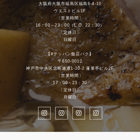
大阪府大阪市福島区福島6-4-10
ウエストビル1F
〔営業時間〕
16：00～23：00（L.O. 22：30）
〔定休日〕
日曜日
【#テッパン飯店バク】
〒650-0012
神戸市中央区北長瀬通1-10-2 蓬莱亭ビル2F
〔営業時間〕
17：00～23：30
〔定休日〕
月曜日