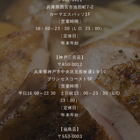
兵庫県西宮市池田町7-2
カーマエスパッソ1F
〔営業時間〕
16：00～23：30（L.O. 23：00）
〔定休日〕
年末年始
【神戸三宮店】
〒650-0012
兵庫県神戸市中央区北長狭通1-9-10
プリンセスコースト5F
〔営業時間〕
平日16:00～23:30 土日祝13：00～23：30（L.O.
23：00）
〔定休日〕
年末年始
【福島店】
〒553-0003