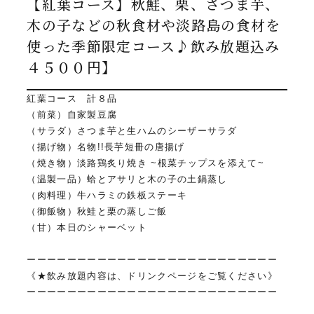
【紅葉コース】秋鮭、栗、さつま芋、
木の子などの秋食材や淡路島の食材を
使った季節限定コース♪飲み放題込み
４５００円】
紅葉コース 計８品
（前菜）自家製豆腐
（サラダ）さつま芋と生ハムのシーザーサラダ
（揚げ物）名物!!長芋短冊の唐揚げ
（焼き物）淡路鶏炙り焼き ~根菜チップスを添えて~
（温製一品）蛤とアサリと木の子の土鍋蒸し
（肉料理）牛ハラミの鉄板ステーキ
（御飯物）秋鮭と栗の蒸しご飯
（甘）本日のシャーベット
ーーーーーーーーーーーーーーーーーーーーーーーーー
《★飲み放題内容は、ドリンクページをご覧ください》
ーーーーーーーーーーーーーーーーーーーーーーーーー