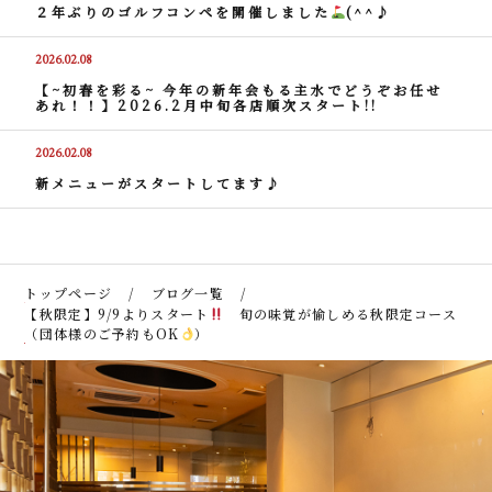
２年ぶりのゴルフコンペを開催しました
(^^♪
2026.02.08
【~初春を彩る~ 今年の新年会もる主水でどうぞお任せ
あれ！！】2026.2月中旬各店順次スタート!!
2026.02.08
新メニューがスタートしてます♪
トップページ
ブログ一覧
【秋限定】9/9よりスタート
旬の味覚が愉しめる秋限定コース
（団体様のご予約もOK
）