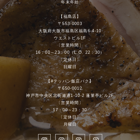
年末年始
【福島店】
〒553-0003
大阪府大阪市福島区福島6-4-10
ウエストビル1F
〔営業時間〕
16：00～23：00（L.O. 22：30）
〔定休日〕
日曜日
【#テッパン飯店バク】
〒650-0012
神戸市中央区北長瀬通1-10-2 蓬莱亭ビル2F
〔営業時間〕
17：00～23：30
〔定休日〕
月曜日