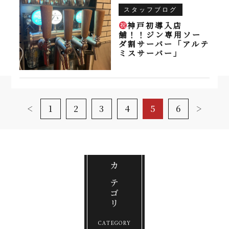
スタッフブログ
神戸初導入店
舗！！ジン専用ソー
ダ割サーバー「アルテ
ミスサーバー」
1
2
3
4
5
6
カテゴリ
CATEGORY