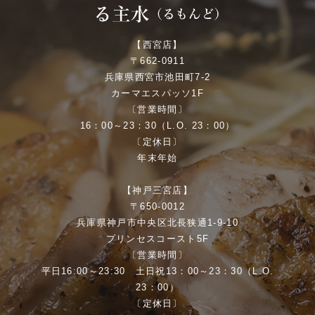
【西宮店】
〒662-0911
兵庫県西宮市池田町7-2
カーマエスパッソ1F
〔営業時間〕
16：00～23：30（L.O. 23：00）
〔定休日〕
年末年始
【神戸三宮店】
〒650-0012
兵庫県神戸市中央区北長狭通1-9-10
プリンセスコースト5F
〔営業時間〕
平日16:00～23:30 土日祝13：00～23：30（L.O.
23：00）
〔定休日〕