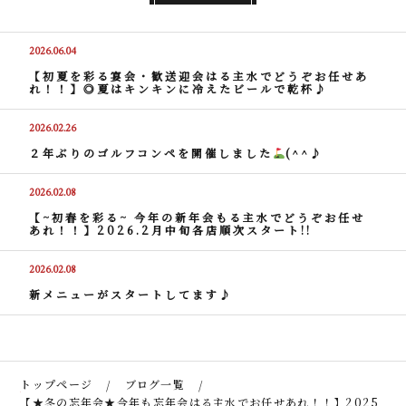
2026.06.04
【初夏を彩る宴会・歓送迎会はる主水でどうぞお任せあ
れ！！】◎夏はキンキンに冷えたビールで乾杯♪
2026.02.26
２年ぶりのゴルフコンペを開催しました
(^^♪
2026.02.08
【~初春を彩る~ 今年の新年会もる主水でどうぞお任せ
あれ！！】2026.2月中旬各店順次スタート!!
2026.02.08
新メニューがスタートしてます♪
トップページ
ブログ一覧
【★冬の忘年会★今年も忘年会はる主水でお任せあれ！！】2025