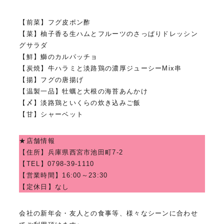
【前菜】フグ皮ポン酢
【菜】柚子香る生ハムとフルーツのさっぱりドレッシン
グサラダ
【鮮】鰤のカルパッチョ
【炭焼】牛ハラミと淡路鶏の濃厚ジューシーMix串
【揚】フグの唐揚げ
【温製一品】牡蠣と大根の海苔あんかけ
【〆】淡路鶏といくらの炊き込みご飯
【甘】シャーベット
★店舗情報
【住所】
兵庫県西宮市池田町7-2
【TEL】0798-39-1110
【営業時間】16:00～23:30
【定休日】なし
会社の新年会・友人との食事等、様々なシーンに合わせ