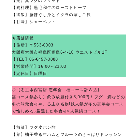
【揚】真フグのフリット
【肉料理】黒毛和牛のローストビーフ
【御飯】蟹ほぐし身とイクラの蒸しご飯
【甘味】シャーベット
★店舗情報
【住所】
〒553-0003
大阪府大阪市福島区福島6-4-10 ウエストビル1F
【TEL】06-6457-0088
【営業時間】16:00～23:00
【定休日】日曜日
◇【る主水西宮店 忘年会 福コース計８品】
福コース鍋あり】飲み放題付き5,000円！フグ・鰤などの
冬の味覚食材や、る主水名物!鉄人鍋が冬の忘年会コース
で愉しめる♪厳選した冬食材×人気鍋コース！
【前菜】フグ皮ポン酢
【菜】柚子香る生ハムとフルーツのさっぱりドレッシン