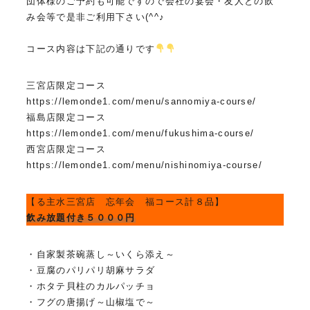
団体様のご予約も可能ですので会社の宴会・友人との飲
み会等で是非ご利用下さい(^^♪
コース内容は下記の通りです
三宮店限定コース
https://lemonde1.com/menu/sannomiya-course/
福島店限定コース
https://lemonde1.com/menu/fukushima-course/
西宮店限定コース
https://lemonde1.com/menu/nishinomiya-course/
【る主水三宮店 忘年会 福コース計８品】
飲み放題付き５０００円
・自家製茶碗蒸し～いくら添え～
・豆腐のパリパリ胡麻サラダ
・ホタテ貝柱のカルパッチョ
・フグの唐揚げ～山椒塩で～