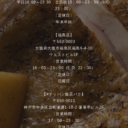
平日16:00～23:30 土日祝13：00～23：30（L.O.
23：00）
〔定休日〕
年末年始
【福島店】
〒553-0003
大阪府大阪市福島区福島6-4-10
ウエストビル1F
〔営業時間〕
16：00～23：00（L.O. 22：30）
〔定休日〕
日曜日
【#テッパン飯店バク】
〒650-0012
神戸市中央区北長瀬通1-10-2 蓬莱亭ビル2F
〔営業時間〕
17：00～23：30
〔定休日〕