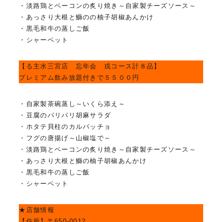
・淡路鶏とベーコンの炙り焼き～自家製チーズソース～
・あっさり大根と鰤のの柚子胡椒あんかけ
・黒毛和牛の蒸しご飯
・シャーベット
【る主水三宮店 忘年会 戎コース計８品】
プレミアム飲み放題付きで５５００円
・自家製茶碗蒸し～いくら添え～
・豆腐のパリパリ胡麻サラダ
・ホタテ貝柱のカルパッチョ
・フグの唐揚げ～山椒塩で～
・淡路鶏とベーコンの炙り焼き～自家製チーズソース～
・あっさり大根と鰤の柚子胡椒あんかけ
・黒毛和牛の蒸しご飯
・シャーベット
★店舗情報
【住所】
〒650-0012