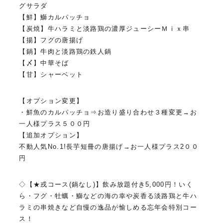
グサラダ
【鮮】鰤カルパッチョ
【炭焼】牛ハラミと淡路鶏の濃厚ジューシーＭｉｘ串
【揚】フグの唐揚げ
【鍋】牛肉と淡路鶏の鉄人鍋
【〆】中華そば
【甘】シャーベット
【オプション変更】
・鮮魚のカルパッチョ⇒お造り盛り合わせ３種変更→お
一人様プラス５００円
【追加オプション】
不動人気No.1!長芋短冊の唐揚げ→お一人様プラス2００
円
◇【★戎コース(鍋なし)】飲み放題付き5,000円！いく
ら・フグ・牡蠣・鰤などの海の幸や炭香る淡路鶏と牛ハ
ラミの串焼きなど自慢の逸品が愉しめる忘年会特別コー
ス！