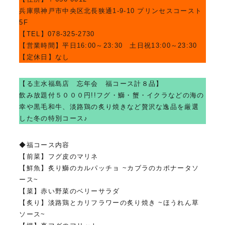
兵庫県神戸市中央区北長狭通1-9-10 プリンセスコースト
5F
【TEL】078-325-2730
【営業時間】平日16:00～23:30 土日祝13:00～23:30
【定休日】なし
【る主水福島店 忘年会 福コース計８品】
飲み放題付５０００円!!フグ・鰤・蟹・イクラなどの海の
幸や黒毛和牛、淡路鶏の炙り焼きなど贅沢な逸品を厳選
した冬の特別コース♪
◆福コース内容
【前菜】フグ皮のマリネ
【鮮魚】炙り鰤のカルパッチョ ~カブラのカポナータソ
ース~
【菜】赤い野菜のベリーサラダ
【炙り】淡路鶏とカリフラワーの炙り焼き ~ほうれん草
ソース~