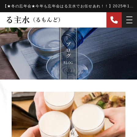
【★冬の忘年会★今年も忘年会はる主水でお任せあれ！！】2025年11/18(火)各店順次スタート!! - 遊食酒家 る主水（るもんど）遊食酒家 る主水（るもんど）
ブログ
BLOG