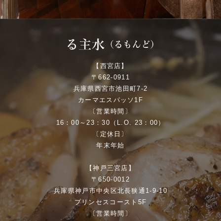
【西宮店】
〒662-0911
兵庫県西宮市池田町7-2
カーマエスパッソ1F
〔営業時間〕
16：00～23：30（L.O. 23：00）
〔定休日〕
年末年始
【神戸三宮店】
〒650-0012
兵庫県神戸市中央区北長狭通1-9-10
プリンセスコースト5F
〔営業時間〕