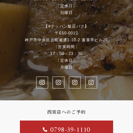
〔定休日〕
日曜日
【#テッパン飯店バク】
〒650-0012
神戸市中央区北長瀬通1-10-2 蓬莱亭ビル2F
〔営業時間〕
17：00～23：30
〔定休日〕
月曜日
西宮店へのご予約
0798-39-1110