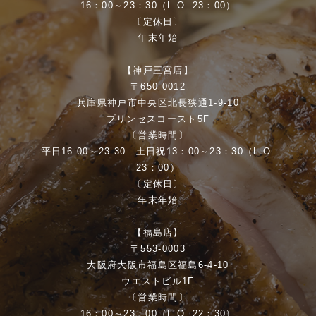
16：00～23：30（L.O. 23：00）
〔定休日〕
年末年始
【神戸三宮店】
〒650-0012
兵庫県神戸市中央区北長狭通1-9-10
プリンセスコースト5F
〔営業時間〕
平日16:00～23:30 土日祝13：00～23：30（L.O.
23：00）
〔定休日〕
年末年始
【福島店】
〒553-0003
大阪府大阪市福島区福島6-4-10
ウエストビル1F
〔営業時間〕
16：00～23：00（L.O. 22：30）