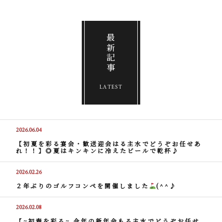
最新記事
LATEST
2026.06.04
【初夏を彩る宴会・歓送迎会はる主水でどうぞお任せあ
れ！！】◎夏はキンキンに冷えたビールで乾杯♪
2026.02.26
２年ぶりのゴルフコンペを開催しました
(^^♪
2026.02.08
【~初春を彩る~ 今年の新年会もる主水でどうぞお任せ