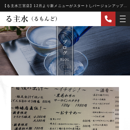
【る主水三宮店】12月より新メニューがスタートしバージョンアップ!！ - 遊食酒家 る主水（るもんど）遊食酒家 る主水（るもんど）
ブログ
BLOG